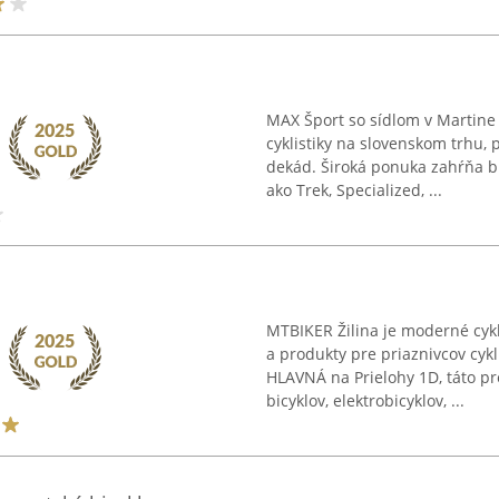
MAX Šport so sídlom v Martine
cyklistiky na slovenskom trhu, 
dekád. Široká ponuka zahŕňa b
ako Trek, Specialized, ...
MTBIKER Žilina je moderné cyk
a produkty pre priaznivcov cykl
HLAVNÁ na Prielohy 1D, táto pr
bicyklov, elektrobicyklov, ...