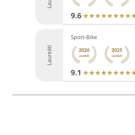
9.6
Sport-Bike
Laureáti
9.1