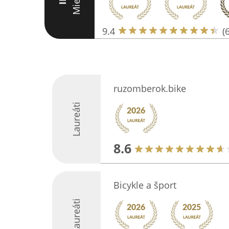
Miesto
III
9.4
(
ruzomberok.bike
Laureáti
8.6
Bicykle a šport
Laureáti