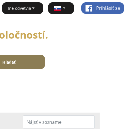
Prihlásiť sa
Iné odvetvia
oločností.
Hľadať