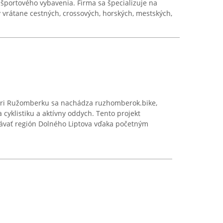
 a športového vybavenia. Firma sa špecializuje na
 vrátane cestných, crossových, horských, mestských,
pri Ružomberku sa nachádza ruzhomberok.bike,
a cyklistiku a aktívny oddych. Tento projekt
vať región Dolného Liptova vďaka početným