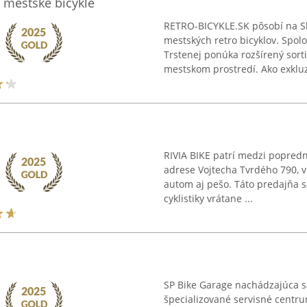
 mestské bicykle
RETRO-BICYKLE.SK pôsobí na Sl
mestských retro bicyklov. Spol
Trstenej ponúka rozšírený sorti
mestskom prostredí. Ako exkluzí
RIVIA BIKE patrí medzi popredné
adrese Vojtecha Tvrdého 790, v
autom aj pešo. Táto predajňa s
cyklistiky vrátane ...
SP Bike Garage nachádzajúca s
špecializované servisné centru