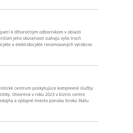
 patrí k dlhoročným odborníkom v oblasti
pričom jeho skúsenosti siahajú vyše troch
icykle a elektrobicykle renomovaných výrobcov
listické centrum poskytujúce komplexné služby
istiky. Otvorená v roku 2023 v biznis centre
edajňa a výdajné miesto ponúka širokú škálu