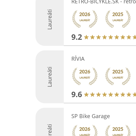
RETRO-BICYKLE.SK - retro
Laureáti
9.2
RÍVIA
Laureáti
9.6
SP Bike Garage
Laureáti