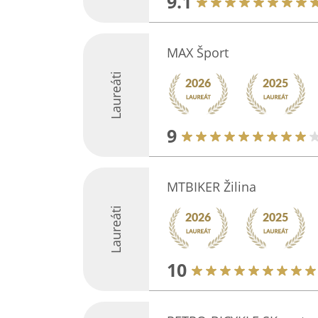
9.1
MAX Šport
Laureáti
9
MTBIKER Žilina
Laureáti
10