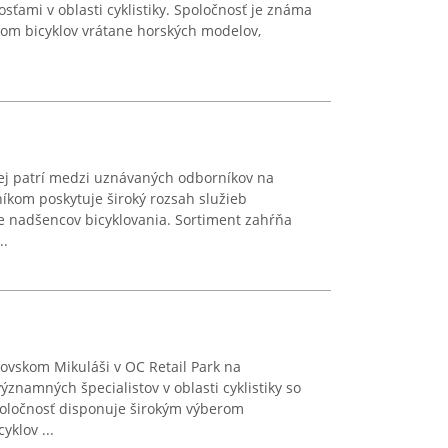
ťami v oblasti cyklistiky. Spoločnosť je známa
rom bicyklov vrátane horských modelov,
ej patrí medzi uznávaných odborníkov na
níkom poskytuje široký rozsah služieb
e nadšencov bicyklovania. Sortiment zahŕňa
..
ovskom Mikuláši v OC Retail Park na
znamných špecialistov v oblasti cyklistiky so
oločnosť disponuje širokým výberom
yklov ...