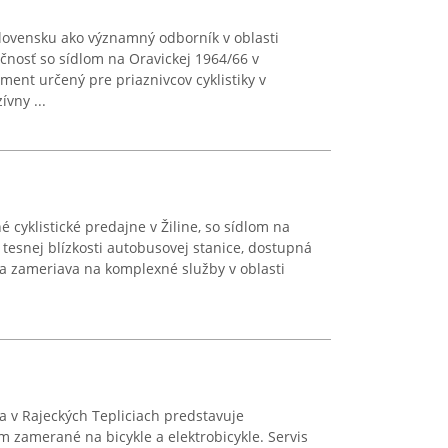
ovensku ako významný odborník v oblasti
očnosť so sídlom na Oravickej 1964/66 v
ment určený pre priaznivcov cyklistiky v
vny ...
 cyklistické predajne v Žiline, so sídlom na
 tesnej blízkosti autobusovej stanice, dostupná
a zameriava na komplexné služby v oblasti
a v Rajeckých Tepliciach predstavuje
m zamerané na bicykle a elektrobicykle. Servis