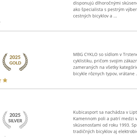
disponujú dlhoročnými skúsenos
ako špecialista s pestrým výbe
cestných bicyklov a ...
MBG CYKLO so sídlom v Trsten
cyklistiku, pričom svojim zákaz
zameraných na všetky kategóri
bicykle rôznych typov, vrátane .
Kubicasport sa nachádza v Lipt
Kamennom poli a patrí medzi vý
skúsenosťami od roku 1993. Sp
tradičných bicyklov aj elektrobic