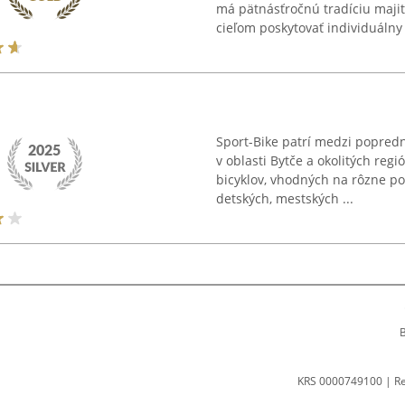
má pätnásťročnú tradíciu majit
cieľom poskytovať individuálny .
Sport-Bike patrí medzi popredn
v oblasti Bytče a okolitých re
bicyklov, vhodných na rôzne pou
detských, mestských ...
B
KRS 0000749100 | R