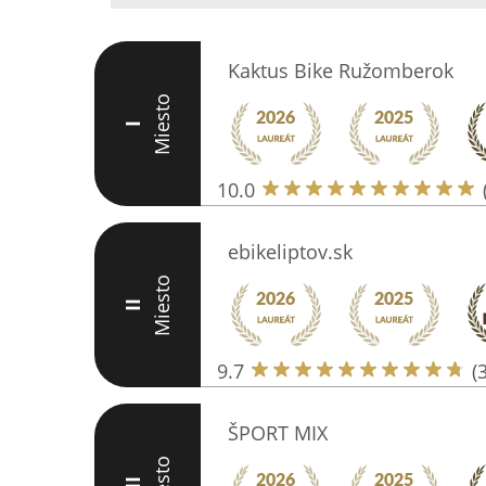
Kaktus Bike Ružomberok
Miesto
I
10.0
ebikeliptov.sk
Miesto
II
9.7
(
ŠPORT MIX