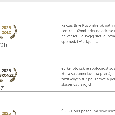
Kaktus Bike Ružomberok patrí m
centre Ružomberka na adrese B
najväčšou vo svojej sieti a vyz
spomedzi všetkých ...
(61)
ebikeliptov.sk je spoločnosť 
ktorá sa zameriava na prenájo
zážitkových túr po Liptove a po
skúsenosti svojich ...
37)
ŠPORT MIX pôsobí na slovensko