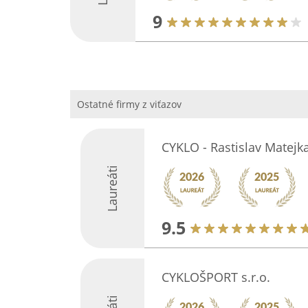
9
Ostatné firmy z viťazov
CYKLO - Rastislav Matejk
Laureáti
9.5
CYKLOŠPORT s.r.o.