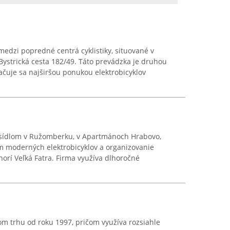
edzi popredné centrá cyklistiky, situované v
ystrická cesta 182/49. Táto prevádzka je druhou
načuje sa najširšou ponukou elektrobicyklov
so sídlom v Ružomberku, v Apartmánoch Hrabovo,
m moderných elektrobicyklov a organizovanie
horí Veľká Fatra. Firma využíva dlhoročné
m trhu od roku 1997, pričom využíva rozsiahle