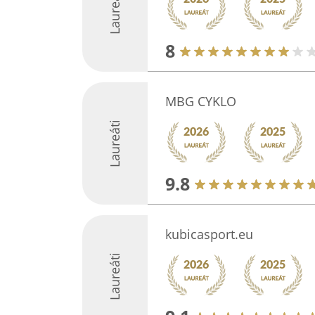
Laureáti
8
MBG CYKLO
Laureáti
9.8
kubicasport.eu
Laureáti