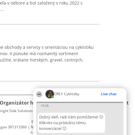
eľa v odbore a bol založený v roku 2022 s
..
é obchody a servisy s orientáciou na cyklistiku
giónov. V ponuke má rozmanitý sortiment
žitie, vrátane horských, gravel, cestných,
ORLY Cyklistiky
Live chat
Organizátor hodnotenia
Hodnotenie
Kontakt
10:26
right Side Solutions sp. z o. o. sp. k.
Laureáti
Kontakt
ul. Ruska 22
Lista
Dobrý deň, radi Vám pomôžeme! 🙂
Wrocław 50-079
wszystkich
Kliknite na príslušnú tému
egon 381313360 | NIP 8943132676
Laureatów
konverzácie! 🙂
+48 508 492 400
Podmienky