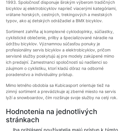
1993. Spoločnosť disponuje širokým výberom tradičných
bicyklov aj elektrobicyklov naprieč viacerými kategóriami,
vrátane horských, cestných, trekingových a mestských
typov, ako aj detských odrážadiel a BMX bicyklov.
Sortiment zahŕňa aj komplexné cyklodoplnky, súčiastky,
cyklistické oblečenie, prilby a špecializované náradie na
údržbu bicyklov. Významnou súčasťou ponuky je
profesionálny servis bicyklov a elektrobicyklov, pričom
servisné služby poskytujú aj pre modely zakúpené mimo
ich predajní. Zamestnanci spoločnosti sú nadšenci so
záujmom o cyklistiku, ktorí kladú dôraz na odborné
poradenstvo a individuálny prístup.
Mimo letného obdobia sa Kubicasport orientuje tiež na
zimný sortiment a prevádzkuje aj zberné miesto na servis
lyží a snowboardov, čím rozširuje svoje služby na celý rok.
Hodnotenia na jednotlivých
stránkach
Iba prihlásení používatelia majú prístup k týmto