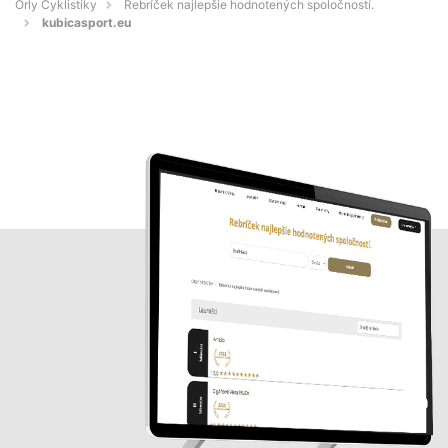
Orly Cyklistiky
Rebríček najlepšie hodnotených spoločností.
kubicasport.eu