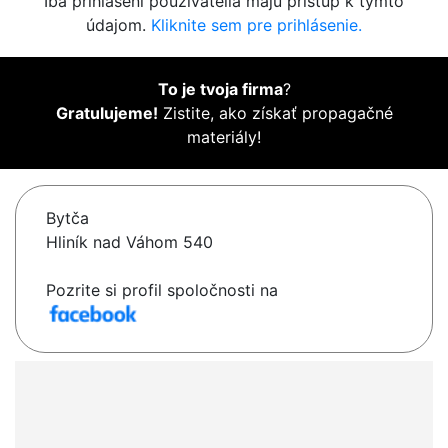
Iba prihlásení používatelia majú prístup k týmto
údajom.
Kliknite sem pre prihlásenie.
To je tvoja firma
?
Gratulujeme!
Zistite, ako získať propagačné
materiály!
Bytča
Hliník nad Váhom 540
Pozrite si profil spoločnosti na