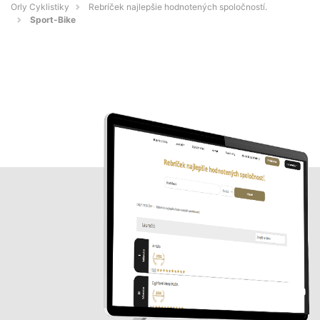
Orly Cyklistiky
Rebríček najlepšie hodnotených spoločností.
Sport-Bike