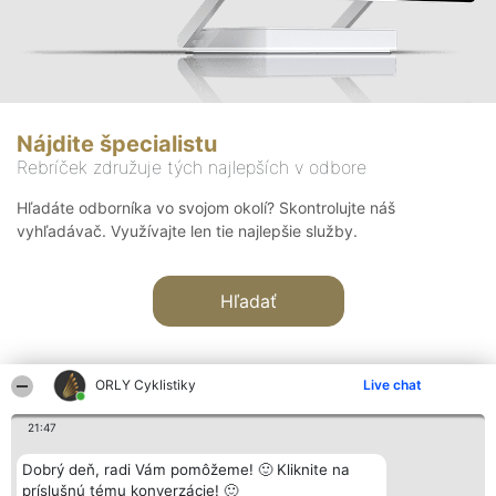
Nájdite špecialistu
Rebríček združuje tých najlepších v odbore
Hľadáte odborníka vo svojom okolí? Skontrolujte náš
vyhľadávač. Využívajte len tie najlepšie služby.
Hľadať
ORLY Cyklistiky
Live chat
21:47
Organizátor hodnotenia
Hodnotenie
Kontakt
Dobrý deň, radi Vám pomôžeme! 🙂 Kliknite na
Bright Side Solutions sp. z o.
Laureáti
Kontakt
príslušnú tému konverzácie! 🙂