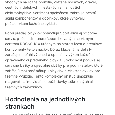
vhodných na rôzne použitie, vrátane horských, gravel,
cestných, detských, mestských aj najnovších
elektrobicyklov. Sortiment spoločnosti zahrnuje pestrú
škálu komponentov a doplnkov, ktoré vyhovejú
požiadavkám každého cyklistu.
Popri predaji bicyklov poskytuje Sport-Bike aj odborný
servis, pričom disponuje špecializovaným servíznym
centrom ROCKSHOX určeným na starostlivosť o prémiové
komponenty tejto značky. Dôraz kladený na detaily
zaručuje spoľahlivý chod a optimálny výkon každého
opraveného či predaného bicykla. Spoločnosť ponúka aj
servisné balíky a špeciálne služby pre podnikateľov, ktoré
zahŕňajú možnosť nákupu bicyklov a elektrobicyklov pre
firemné využitie. Tento komplexný prístup umožňuje
reagovať na individuálne požiadavky súkromných aj
firemných zákazníkov.
Hodnotenia na jednotlivých
stránkach