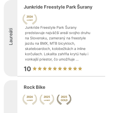
Junkride Freestyle Park Šurany
Junkride Freestyle Park Šurany
Laureáti
predstavuje najväčší areál svojho druhu
na Slovensku, zameraný na freestyle
jazdu na BMX, MTB bicykloch,
skateboardoch, kolobežkách a inline
korčuliach. Lokalita zahŕňa krytú halu i
vonkajší priestor, čo umožňuje ...
10
Rock Bike