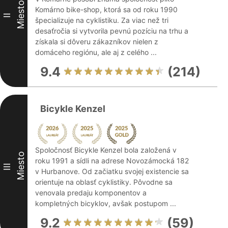
Miesto
Komárno bike-shop, ktorá sa od roku 1990
II
špecializuje na cyklistiku. Za viac než tri
desaťročia si vytvorila pevnú pozíciu na trhu a
získala si dôveru zákazníkov nielen z
domáceho regiónu, ale aj z celého ...
9.4
(214)
Bicykle Kenzel
Spoločnosť Bicykle Kenzel bola založená v
Miesto
roku 1991 a sídli na adrese Novozámocká 182
III
v Hurbanove. Od začiatku svojej existencie sa
orientuje na oblasť cyklistiky. Pôvodne sa
venovala predaju komponentov a
kompletných bicyklov, avšak postupom ...
9.2
(59)