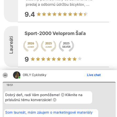
predaj a odbornú údržbu bicyklov, ...
9.4
Sport-2000 Veloprom Šaľa
Laureáti
9
ORLY Cyklistiky
Live chat
Organizátor hodnotenia
Hodnotenie
Kontakt
Bright Side Solutions sp. z o.
Laureáti
Kontakt
19:51
o. sp. k.
Lista
ul. Ruska 22
wszystkich
Wrocław 50-079
Laureatów
Dobrý deň, radi Vám pomôžeme! 🙂 Kliknite na
KRS 0000749100 | Regon
Podmienky
príslušnú tému konverzácie! 🙂
381313360 | NIP 8943132676
Obchodné
+48 508 492 400
podmienky
Zásady
Som laureát, mám záujem o marketingové materiály
ochrany
osobných