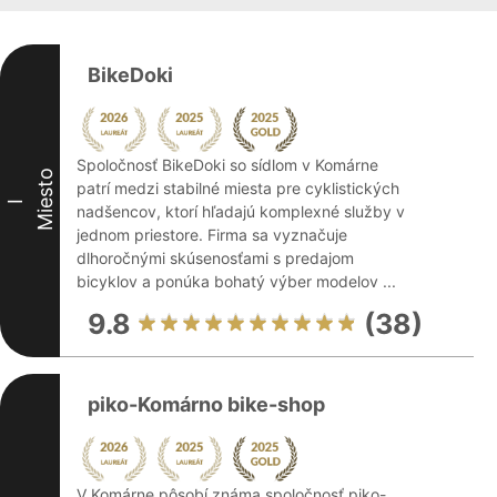
BikeDoki
Spoločnosť BikeDoki so sídlom v Komárne
Miesto
patrí medzi stabilné miesta pre cyklistických
I
nadšencov, ktorí hľadajú komplexné služby v
jednom priestore. Firma sa vyznačuje
dlhoročnými skúsenosťami s predajom
bicyklov a ponúka bohatý výber modelov ...
9.8
(38)
piko-Komárno bike-shop
V Komárne pôsobí známa spoločnosť piko-