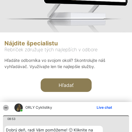
Nájdite špecialistu
Rebríček združuje tých najlepších v odbore
Hľadáte odborníka vo svojom okolí? Skontrolujte náš
vyhľadávač. Využívajte len tie najlepšie služby.
Hľadať
ORLY Cyklistiky
Live chat
08:53
Organizátor hodnotenia
Hodnotenie
Kontakt
Dobrý deň, radi Vám pomôžeme! 🙂 Kliknite na