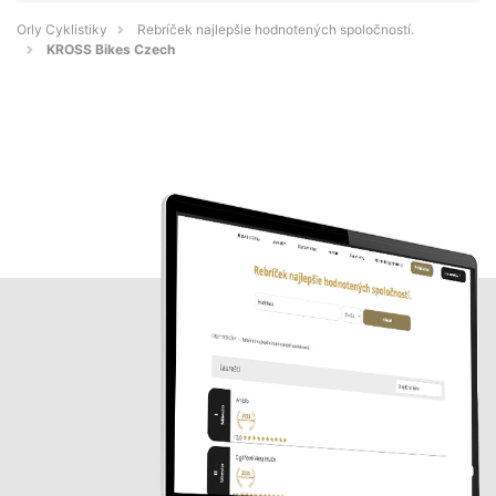
Orly Cyklistiky
Rebríček najlepšie hodnotených spoločností.
KROSS Bikes Czech