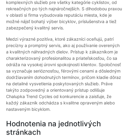
komplexných služieb pre všetky kategórie cyklistov, od
rekreačných po tých najnáročnejších. S dlhodobou praxou
v oblasti si firma vybudovala reputáciu miesta, kde je
možné nájsť bohatý výber bicyklov, príslušenstva a tiež
zabezpečený kvalitný servis.
Medzi výrazné pozitíva, ktoré zákazníci oceňujú, patrí
precízny a promptný servis, ako aj používanie overených
a kvalitných náhradných dielov. Prístup k zákazníkom je
charakterizovaný profesionalitou a priateľskosťou, čo sa
odráža na vysokej úrovni spokojnosti klientov. Spoločnosť
sa vyznačuje serióznosťou, férovými cenami a dôsledným
dodržiavaním dohodnutých termínov, pričom kladie dôraz
na detailné vysvetlenia poskytovaných služieb. Práve
takýto zodpovedný a orientovaný prístup odlišuje
Chalupka Trend Cycles od konkurencie a zaisťuje, že
každý zákazník odchádza s kvalitne opraveným alebo
nastaveným bicyklom.
Hodnotenia na jednotlivých
stránkach