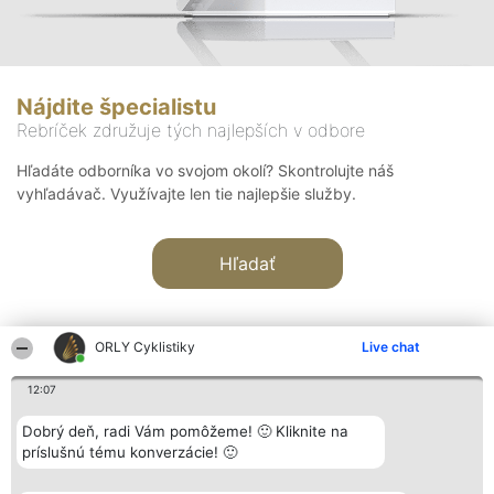
Nájdite špecialistu
Rebríček združuje tých najlepších v odbore
Hľadáte odborníka vo svojom okolí? Skontrolujte náš
vyhľadávač. Využívajte len tie najlepšie služby.
Hľadať
ORLY Cyklistiky
Live chat
12:07
Organizátor hodnotenia
Hodnotenie
Kontakt
Dobrý deň, radi Vám pomôžeme! 🙂 Kliknite na
Bright Side Solutions sp. z o.
Laureáti
Kontakt
príslušnú tému konverzácie! 🙂
o. sp. k.
Lista
ul. Ruska 22
wszystkich
Wrocław 50-079
Laureatów