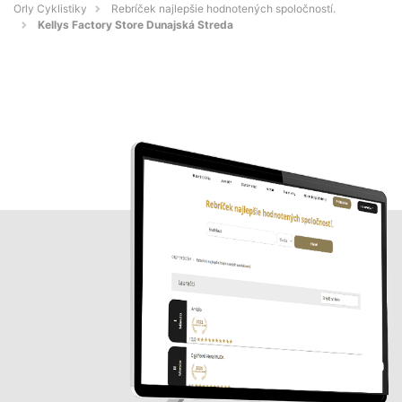
Orly Cyklistiky
Rebríček najlepšie hodnotených spoločností.
Kellys Factory Store Dunajská Streda