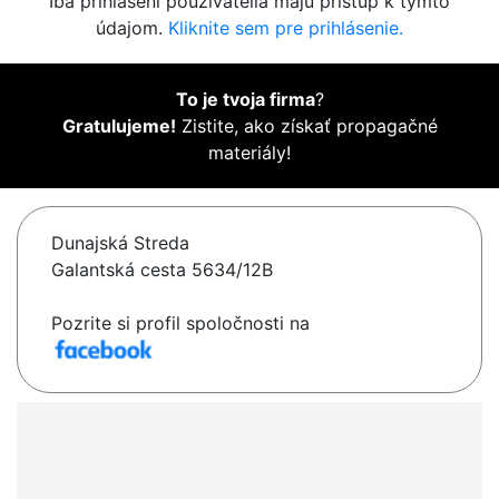
Iba prihlásení používatelia majú prístup k týmto
údajom.
Kliknite sem pre prihlásenie.
To je tvoja firma
?
Gratulujeme!
Zistite, ako získať propagačné
materiály!
Dunajská Streda
Galantská cesta 5634/12B
Pozrite si profil spoločnosti na