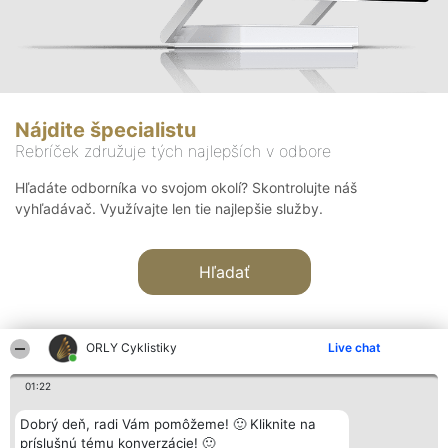
Nájdite špecialistu
Rebríček združuje tých najlepších v odbore
Hľadáte odborníka vo svojom okolí? Skontrolujte náš
vyhľadávač. Využívajte len tie najlepšie služby.
Hľadať
ORLY Cyklistiky
Live chat
01:22
Organizátor hodnotenia
Hodnotenie
Kontakt
Dobrý deň, radi Vám pomôžeme! 🙂 Kliknite na
Bright Side Solutions sp. z o.
Laureáti
Kontakt
príslušnú tému konverzácie! 🙂