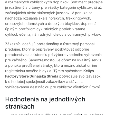
a rozmanitých cyklistických doplnkov. Sortiment predajne
je rozšírený a určený pre všetky kategórie cyklistov, či už
začínajúcich alebo skúsených jazdcov. V ponuke sa
nachádza rozsiahla škála horských, trekkingových,
crossových, dámskych a detských bicyklov, doplnená
úplným portfóliom cyklistických potrieb vrátane
cyklooblečenia, náhradných dielov a ochranných prvkov.
Zákazníci oceňujú profesionálny a ústretový personál
predajne, ktorý je pripravený poskytovať odborné
poradenstvo a asistenciu pri výbere vhodného vybavenia
pre každého. Samozrejmosťou je dôraz na kvalitný servis
a ponuka predĺženej záruky, ktorú možno získať online
registráciou nového bicykla. Týmto spôsobom
Kellys
Factory Store Dunajská Streda
potvrdzuje svoj záväzok
k dlhodobej spokojnosti zákazníkov a stáva sa
vyhľadávanou destináciou pre cyklistov všetkých úrovní.
Hodnotenia na jednotlivých
stránkach