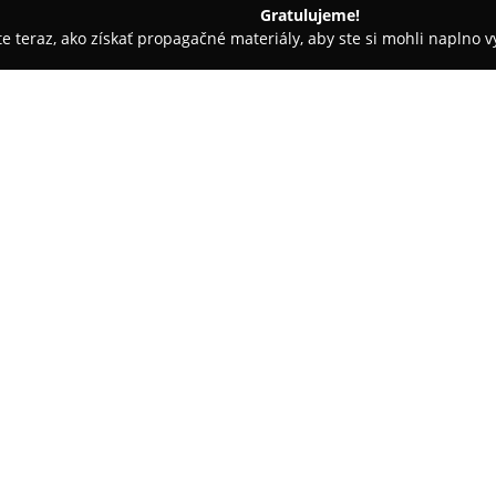
Gratulujeme!
ite teraz, ako získať propagačné materiály, aby ste si mohli naplno 
poločností.
Motoshop Žubor
O spoločnosti:
Motoshop Žubor
pôsobí na slo
existencie si vybudoval silné p
Postupne rozšíril svoje aktivity a
známa pod názvom Bikeshop Žub
cyklistického príslušenstva.
V ponuke sa nachádzajú výrob
ako sú Norco, R Raymon, Husqv
predaja poskytuje podnik aj aut
zabezpečuje ich spoľahlivú fun
ponuky je komplexné pokrývani