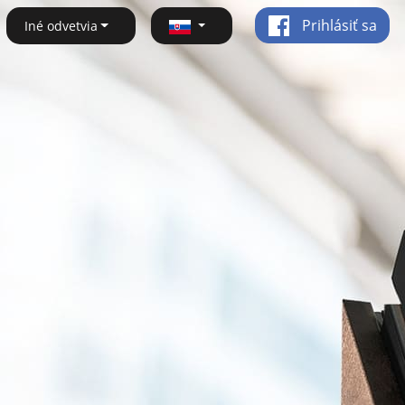
Prihlásiť sa
Iné odvetvia