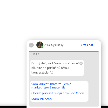
ORLY Cyklistiky
Live chat
16:05
Dobrý deň, radi Vám pomôžeme! 🙂
Kliknite na príslušnú tému
konverzácie! 🙂
Som laureát, mám záujem o
marketingové materiály
Chcem prihlásiť svoju firmu do Orlov
Mám inú otátku