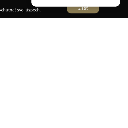
Zistiť
vychutnať svoj úspech.
venskom trhu od roku 1995 a počas svojej
ostavenie v oblasti motoristického segmentu.
j do sféry cyklistiky, kde jeho cyklistická divízia,
or, disponuje rozsiahlym portfóliom bicyklov a
ky od renomovaných medzinárodných značiek,
arna, Lapierre a Electra. Okrem samotného
orizovaný servis nových bicyklov, ktorý
kčnosť a špičkový technický stav. Základom ich
e potrieb zákazníkov, ktoré zahŕňa odborné