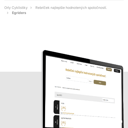
Orly Cyklistiky
Rebríček najlepšie hodnotených spoločností.
Egriders