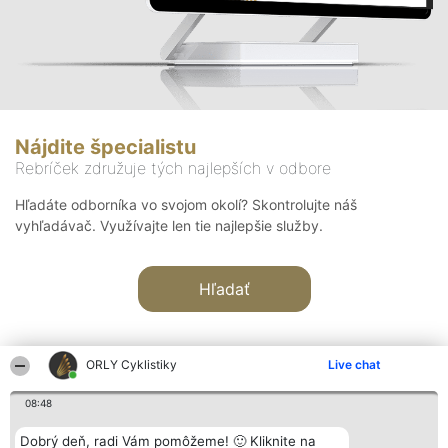
Nájdite špecialistu
Rebríček združuje tých najlepších v odbore
Hľadáte odborníka vo svojom okolí? Skontrolujte náš
vyhľadávač. Využívajte len tie najlepšie služby.
Hľadať
ORLY Cyklistiky
Live chat
08:48
Organizátor hodnotenia
Hodnotenie
Kontakt
Dobrý deň, radi Vám pomôžeme! 🙂 Kliknite na