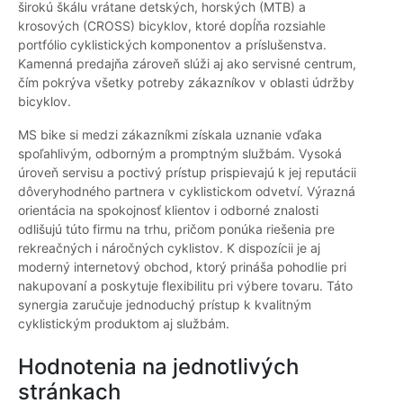
širokú škálu vrátane detských, horských (MTB) a
krosových (CROSS) bicyklov, ktoré dopĺňa rozsiahle
portfólio cyklistických komponentov a príslušenstva.
Kamenná predajňa zároveň slúži aj ako servisné centrum,
čím pokrýva všetky potreby zákazníkov v oblasti údržby
bicyklov.
MS bike si medzi zákazníkmi získala uznanie vďaka
spoľahlivým, odborným a promptným službám. Vysoká
úroveň servisu a poctivý prístup prispievajú k jej reputácii
dôveryhodného partnera v cyklistickom odvetví. Výrazná
orientácia na spokojnosť klientov i odborné znalosti
odlišujú túto firmu na trhu, pričom ponúka riešenia pre
rekreačných i náročných cyklistov. K dispozícii je aj
moderný internetový obchod, ktorý prináša pohodlie pri
nakupovaní a poskytuje flexibilitu pri výbere tovaru. Táto
synergia zaručuje jednoduchý prístup k kvalitným
cyklistickým produktom aj službám.
Hodnotenia na jednotlivých
stránkach