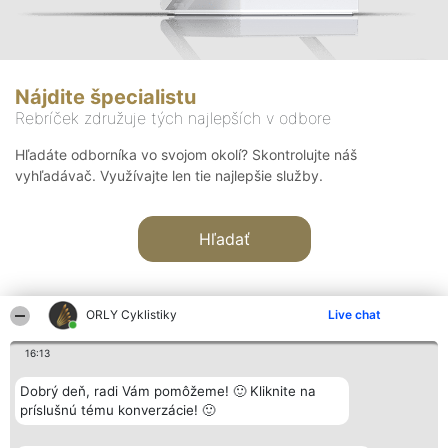
Nájdite špecialistu
Rebríček združuje tých najlepších v odbore
Hľadáte odborníka vo svojom okolí? Skontrolujte náš
vyhľadávač. Využívajte len tie najlepšie služby.
Hľadať
ORLY Cyklistiky
Live chat
16:13
Organizátor hodnotenia
Hodnotenie
Kontakt
Dobrý deň, radi Vám pomôžeme! 🙂 Kliknite na
Bright Side Solutions sp. z o.
Laureáti
Kontakt
príslušnú tému konverzácie! 🙂
o. sp. k.
Lista
ul. Ruska 22
wszystkich
Wrocław 50-079
Laureatów