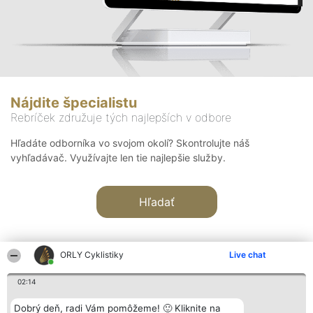
Nájdite špecialistu
Rebríček združuje tých najlepších v odbore
Hľadáte odborníka vo svojom okolí? Skontrolujte náš
vyhľadávač. Využívajte len tie najlepšie služby.
Hľadať
ORLY Cyklistiky
Live chat
02:14
Organizátor hodnotenia
Hodnotenie
Kontakt
Dobrý deň, radi Vám pomôžeme! 🙂 Kliknite na