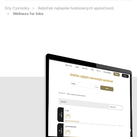
Orly Cyklistiky
Rebríček najlepšie hodnotených spoločností.
Wellness for bike