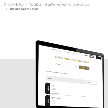
Orly Cyklistiky
Rebríček najlepšie hodnotených spoločností.
Bicykle Šport Servis