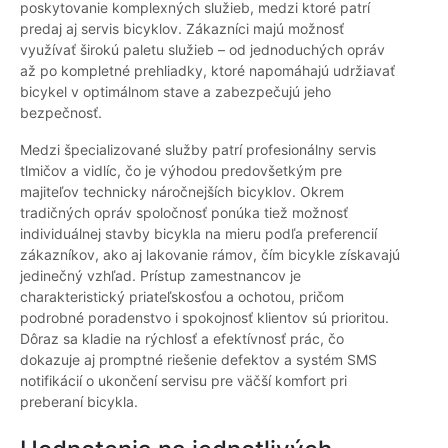
poskytovanie komplexných služieb, medzi ktoré patrí
predaj aj servis bicyklov. Zákazníci majú možnosť
využívať širokú paletu služieb – od jednoduchých opráv
až po kompletné prehliadky, ktoré napomáhajú udržiavať
bicykel v optimálnom stave a zabezpečujú jeho
bezpečnosť.
Medzi špecializované služby patrí profesionálny servis
tlmičov a vidlíc, čo je výhodou predovšetkým pre
majiteľov technicky náročnejších bicyklov. Okrem
tradičných opráv spoločnosť ponúka tiež možnosť
individuálnej stavby bicykla na mieru podľa preferencií
zákazníkov, ako aj lakovanie rámov, čím bicykle získavajú
jedinečný vzhľad. Prístup zamestnancov je
charakteristický priateľskosťou a ochotou, pričom
podrobné poradenstvo i spokojnosť klientov sú prioritou.
Dôraz sa kladie na rýchlosť a efektívnosť prác, čo
dokazuje aj promptné riešenie defektov a systém SMS
notifikácií o ukončení servisu pre väčší komfort pri
preberaní bicykla.