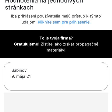
Hodnotenia na jednotlivých
stránkach
Iba prihlásení používatelia majú prístup k týmto
údajom.
Kliknite sem pre prihlásenie.
To je tvoja firma
?
Gratulujeme!
Zistite, ako získať propagačné
materiály!
Sabinov
9. mája 21