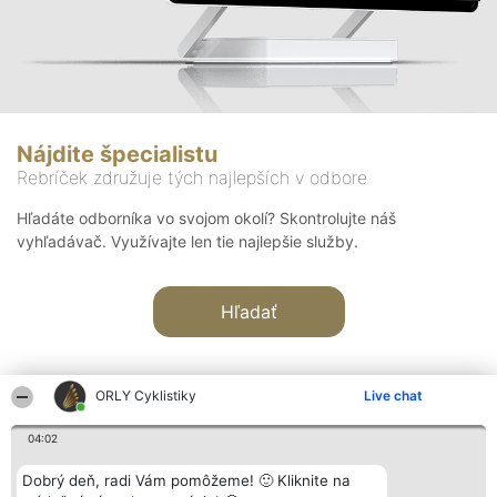
Nájdite špecialistu
Rebríček združuje tých najlepších v odbore
Hľadáte odborníka vo svojom okolí? Skontrolujte náš
vyhľadávač. Využívajte len tie najlepšie služby.
Hľadať
ORLY Cyklistiky
Live chat
04:02
Organizátor hodnotenia
Hodnotenie
Kontakt
Dobrý deň, radi Vám pomôžeme! 🙂 Kliknite na
Bright Side Solutions sp. z o.
Laureáti
Kontakt