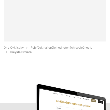
Orly Cyklistiky
Rebríček najlepšie hodnotených spoločností.
Bicykle Privara