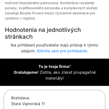
možnosť bezplatného parkovania. Kombinácia rozsiahlej
ponuky, kvalifikovaného personálu a komplexných služieb
zaraďuje Bicykle Privara medzi významné destinácie pre
cyklistov v regióne.
Hodnotenia na jednotlivých
stránkach
Iba prihlásení používatelia majú prístup k týmto
údajom.
Kliknite sem pre prihlásenie.
To je tvoja firma
?
Gratulujeme!
Zistite, ako získať propagačné
materiály!
Bratislava
Stará Vajnorská 11