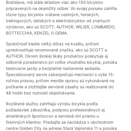
Bratislave, má stála skladom viac ako 150 bicyklov
pripravených na okamžitý odber. Vo svojej ponuke zahŕňa
rôzne typy bicyklov vrátane cestných, horských,
trekingových, detských a elektrobicyklov od známych
výrobcov, ako sú SCOTT, AUTHOR, WILIER, LOMBARDO,
BOTTECCHIA, KENZEL či DEMA.
Spoločnosť kladie veľký dôraz na kvalitu, pričom
uprednostňuje renomované značky, ako sú SCOTT a
AUTHOR. Okrem širokej škály produktov poskytuje aj
odborné poradenstvo pri voľbe vhodného bicykla, ponúka
testovacie jazdy a bezplatné nastavenie sedadla.
Špecializovaný servis zabezpečujú mechanici s vyše 15-
ročnou praxou, pričom menšie opravy sú vykonávané na
počkanie a zložitejšie servisné zásahy sú realizované do
48 hodín bez nutnosti objednávania.
Rozšírené služby zahŕňajú výrobu bicykla podľa
požiadaviek zákazníka, podporu profesionálnych aj
amatérskych športovcov a servisné dni priamo u
firemných klientov. Predajňa sa nachádza v obchodnom
centre Golden City na adrese Stará Vajnorská 11 a ponúka