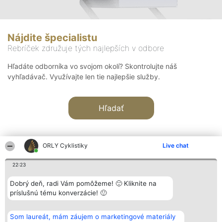
Nájdite špecialistu
Rebríček združuje tých najlepších v odbore
Hľadáte odborníka vo svojom okolí? Skontrolujte náš
vyhľadávač. Využívajte len tie najlepšie služby.
Hľadať
ORLY Cyklistiky
Live chat
22:23
Organizátor hodnotenia
Hodnotenie
Kontakt
Dobrý deň, radi Vám pomôžeme! 🙂 Kliknite na
Bright Side Solutions sp. z o.
Laureáti
Kontakt
príslušnú tému konverzácie! 🙂
o. sp. k.
Lista
ul. Ruska 22
wszystkich
Wrocław 50-079
Laureatów
Som laureát, mám záujem o marketingové materiály
KRS 0000749100 | Regon
Podmienky