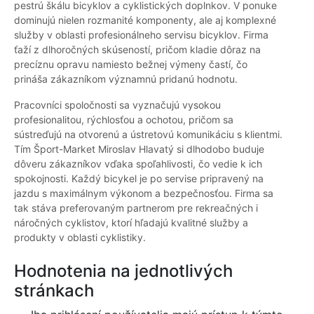
pestrú škálu bicyklov a cyklistických doplnkov. V ponuke
dominujú nielen rozmanité komponenty, ale aj komplexné
služby v oblasti profesionálneho servisu bicyklov. Firma
ťaží z dlhoročných skúseností, pričom kladie dôraz na
precíznu opravu namiesto bežnej výmeny častí, čo
prináša zákazníkom významnú pridanú hodnotu.
Pracovníci spoločnosti sa vyznačujú vysokou
profesionalitou, rýchlosťou a ochotou, pričom sa
sústreďujú na otvorenú a ústretovú komunikáciu s klientmi.
Tím Šport-Market Miroslav Hlavatý si dlhodobo buduje
dôveru zákazníkov vďaka spoľahlivosti, čo vedie k ich
spokojnosti. Každý bicykel je po servise pripravený na
jazdu s maximálnym výkonom a bezpečnosťou. Firma sa
tak stáva preferovaným partnerom pre rekreačných i
náročných cyklistov, ktorí hľadajú kvalitné služby a
produkty v oblasti cyklistiky.
Hodnotenia na jednotlivých
stránkach