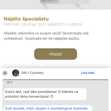
Nájdite špecialistu
Rebríček združuje tých najlepších v odbore
Hľadáte odborníka vo svojom okolí? Skontrolujte náš
vyhľadávač. Využívajte len tie najlepšie služby.
Hľadať
ORLY Cyklistiky
Live chat
13:17
Organizátor hodnotenia
Hodnotenie
Kontakt
Dobrý deň, radi Vám pomôžeme! 🙂 Kliknite na
Bright Side Solutions sp. z o.
Laureáti
Kontakt
príslušnú tému konverzácie! 🙂
o. sp. k.
Lista
ul. Ruska 22
wszystkich
Wrocław 50-079
Laureatów
Som laureát, mám záujem o marketingové materiály
KRS 0000749100 | Regon
Podmienky