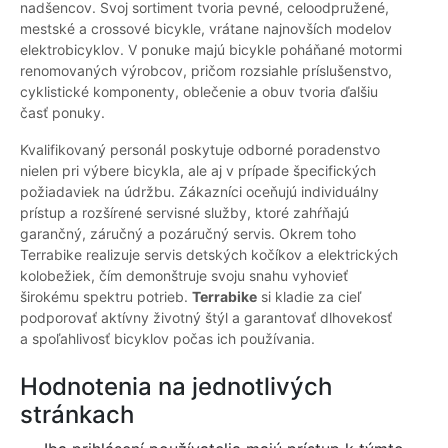
nadšencov. Svoj sortiment tvoria pevné, celoodpružené,
mestské a crossové bicykle, vrátane najnovších modelov
elektrobicyklov. V ponuke majú bicykle poháňané motormi
renomovaných výrobcov, pričom rozsiahle príslušenstvo,
cyklistické komponenty, oblečenie a obuv tvoria ďalšiu
časť ponuky.
Kvalifikovaný personál poskytuje odborné poradenstvo
nielen pri výbere bicykla, ale aj v prípade špecifických
požiadaviek na údržbu. Zákazníci oceňujú individuálny
prístup a rozšírené servisné služby, ktoré zahŕňajú
garančný, záručný a pozáručný servis. Okrem toho
Terrabike realizuje servis detských kočíkov a elektrických
kolobežiek, čím demonštruje svoju snahu vyhovieť
širokému spektru potrieb.
Terrabike
si kladie za cieľ
podporovať aktívny životný štýl a garantovať dlhovekosť
a spoľahlivosť bicyklov počas ich používania.
Hodnotenia na jednotlivých
stránkach