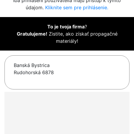
Iba prihlásení používatelia majú prístup k týmto
údajom.
Kliknite sem pre prihlásenie.
To je tvoja firma
?
Gratulujeme!
Zistite, ako získať propagačné
materiály!
Banská Bystrica
Rudohorská 6878