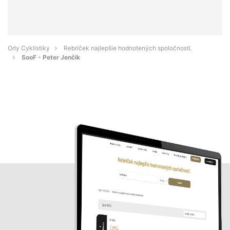
Orly Cyklistiky
Rebríček najlepšie hodnotených spoločností.
SooF - Peter Jenčík