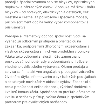
predaji a špecializovanom servise bicyklov, cyklistických
doplnkov a náhradných dielov. V ponuke má širokú škálu
bicyklov – od horských, elektrických a detských, cez
mestské a cestné, až po krosové i špeciálne modely,
pričom sortiment dopĺňa veľký výber komponentov a
príslušenstva.
Predajne a internetový obchod spoločnosti SooF sa
vyznačujú odborným prístupom a orientáciou na
zákazníka, podporenými dlhoročnými skúsenosťami a
vlastnou skúsenosťou s mnohými produktmi v ponuke.
Vďaka tejto odbornej znalosti môžu zamestnanci
poskytovať hodnotné rady a odporúčania pri výbere
vhodného cyklistického vybavenia. Okrem predaja a
servisu sa firma aktívne angažuje v propagácii zdravého
životného štýlu, informovaním o cyklistických podujatiach
a aktuálnych novinkách v oblasti bicyklov. Zákazníci si
cenia prehľadnosť online obchodu, rýchlosť dodávok a
kvalitnú komunikáciu. Spoločnosť sa profiluje dôrazom na
kvalitu a seriózny prístup, vďaka čomu je spoľahlivým
partnerom pre cyklistických nadšencov.