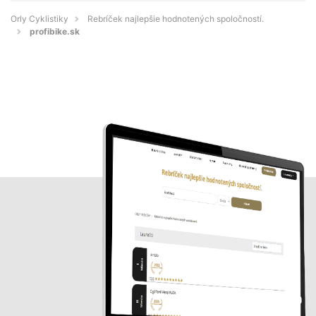
Orly Cyklistiky
Rebríček najlepšie hodnotených spoločností.
profibike.sk