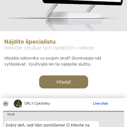
Nájdite špecialistu
Rebríček združuje tých najlepších v odbore
Hľadáte odborníka vo svojom okolí? Skontrolujte náš
vyhľadávač. Využívajte len tie najlepšie služby.
Hľadať
ORLY Cyklistiky
Live chat
18:28
Organizátor hodnotenia
Hodnotenie
Kontakt
Dobrý deň, radi Vám pomôžeme! 🙂 Kliknite na