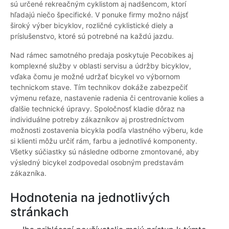
sú určené rekreačným cyklistom aj nadšencom, ktorí
hľadajú niečo špecifické. V ponuke firmy možno nájsť
široký výber bicyklov, rozličné cyklistické diely a
príslušenstvo, ktoré sú potrebné na každú jazdu.
Nad rámec samotného predaja poskytuje Pecobikes aj
komplexné služby v oblasti servisu a údržby bicyklov,
vďaka čomu je možné udržať bicykel vo výbornom
technickom stave. Tím technikov dokáže zabezpečiť
výmenu reťaze, nastavenie radenia či centrovanie kolies a
ďalšie technické úpravy. Spoločnosť kladie dôraz na
individuálne potreby zákazníkov aj prostredníctvom
možnosti zostavenia bicykla podľa vlastného výberu, kde
si klienti môžu určiť rám, farbu a jednotlivé komponenty.
Všetky súčiastky sú následne odborne zmontované, aby
výsledný bicykel zodpovedal osobným predstavám
zákazníka.
Hodnotenia na jednotlivých
stránkach