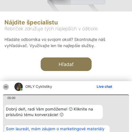
Nájdite špecialistu
Rebríček združuje tých najlepších v odbore
Hľadáte odborníka vo svojom okolí? Skontrolujte náš
vyhľadávač. Využívajte len tie najlepšie služby.
Hľadať
ORLY Cyklistiky
Live chat
05:00
Organizátor hodnotenia
Hodnotenie
Kontakt
Dobrý deň, radi Vám pomôžeme! 🙂 Kliknite na
Bright Side Solutions sp. z o.
Laureáti
Kontakt
príslušnú tému konverzácie! 🙂
o. sp. k.
Lista
ul. Ruska 22
wszystkich
Wrocław 50-079
Laureatów
Som laureát, mám záujem o marketingové materiály
KRS 0000749100 | Regon
Podmienky