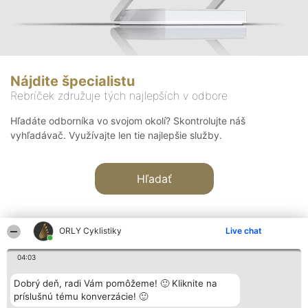
Nájdite špecialistu
Rebríček združuje tých najlepších v odbore
Hľadáte odborníka vo svojom okolí? Skontrolujte náš
vyhľadávač. Využívajte len tie najlepšie služby.
Hľadať
ORLY Cyklistiky
Live chat
04:03
Organizátor hodnotenia
Hodnotenie
Kontakt
Dobrý deň, radi Vám pomôžeme! 🙂 Kliknite na
Bright Side Solutions sp. z o.
Laureáti
Kontakt
príslušnú tému konverzácie! 🙂
o. sp. k.
Lista