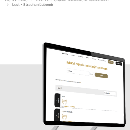
Lust - Strachan Ľubomír