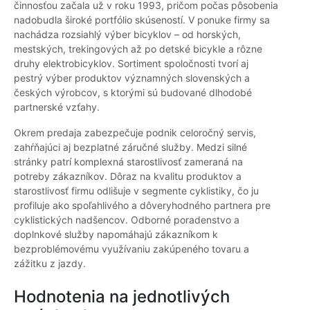
činnosťou začala už v roku 1993, pričom počas pôsobenia
nadobudla široké portfólio skúseností. V ponuke firmy sa
nachádza rozsiahlý výber bicyklov – od horských,
mestských, trekingových až po detské bicykle a rôzne
druhy elektrobicyklov. Sortiment spoločnosti tvorí aj
pestrý výber produktov významných slovenských a
českých výrobcov, s ktorými sú budované dlhodobé
partnerské vzťahy.
Okrem predaja zabezpečuje podnik celoročný servis,
zahŕňajúci aj bezplatné záručné služby. Medzi silné
stránky patrí komplexná starostlivosť zameraná na
potreby zákazníkov. Dôraz na kvalitu produktov a
starostlivosť firmu odlišuje v segmente cyklistiky, čo ju
profiluje ako spoľahlivého a dôveryhodného partnera pre
cyklistických nadšencov. Odborné poradenstvo a
doplnkové služby napomáhajú zákazníkom k
bezproblémovému využívaniu zakúpeného tovaru a
zážitku z jazdy.
Hodnotenia na jednotlivých