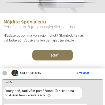
Nájdite špecialistu
Rebríček združuje tých najlepších v odbore
Hľadáte odborníka vo svojom okolí? Skontrolujte náš
vyhľadávač. Využívajte len tie najlepšie služby.
Hľadať
ORLY Cyklistiky
Live chat
07:22
Organizátor hodnotenia
Hodnotenie
Kontakt
Dobrý deň, radi Vám pomôžeme! 🙂 Kliknite na
Bright Side Solutions sp. z o.
Laureáti
Kontakt
príslušnú tému konverzácie! 🙂
o. sp. k.
Lista
ul. Ruska 22
wszystkich
Wrocław 50-079
Laureatów