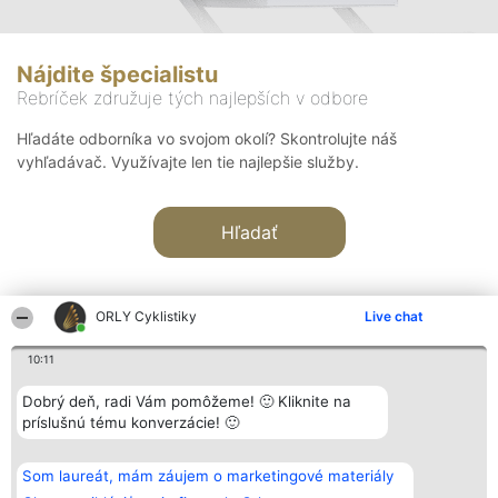
Nájdite špecialistu
Rebríček združuje tých najlepších v odbore
Hľadáte odborníka vo svojom okolí? Skontrolujte náš
vyhľadávač. Využívajte len tie najlepšie služby.
Hľadať
ORLY Cyklistiky
Live chat
10:11
Organizátor hodnotenia
Hodnotenie
Kontakt
Dobrý deň, radi Vám pomôžeme! 🙂 Kliknite na
Bright Side Solutions sp. z o.
Laureáti
Kontakt
príslušnú tému konverzácie! 🙂
o. sp. k.
Lista
ul. Ruska 22
wszystkich
Wrocław 50-079
Laureatów
Som laureát, mám záujem o marketingové materiály
KRS 0000749100 | Regon
Podmienky
381313360 | NIP 8943132676
Obchodné