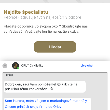
Nájdite špecialistu
Rebríček združuje tých najlepších v odbore
Hľadáte odborníka vo svojom okolí? Skontrolujte náš
vyhľadávač. Využívajte len tie najlepšie služby.
Hľadať
ORLY Cyklistiky
Live chat
07:48
Organizátor hodnotenia
Hodnotenie
Kontakt
Dobrý deň, radi Vám pomôžeme! 🙂 Kliknite na
Bright Side Solutions sp. z o.
Laureáti
Kontakt
príslušnú tému konverzácie! 🙂
o. sp. k.
Lista
ul. Ruska 22
wszystkich
Wrocław 50-079
Laureatów
Som laureát, mám záujem o marketingové materiály
KRS 0000749100 | Regon
Podmienky
381313360 | NIP 8943132676
Obchodné
Chcem prihlásiť svoju firmu do Orlov
+48 508 492 400
podmienky