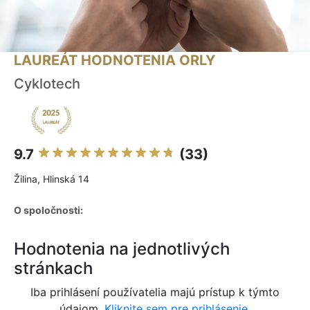
LAUREÁT HODNOTENIA ORLY
Cyklotech
9.7
(33)
Žilina, Hlinská 14
O spoločnosti:
Hodnotenia na jednotlivých
stránkach
Iba prihlásení používatelia majú prístup k týmto
údajom.
Kliknite sem pre prihlásenie.