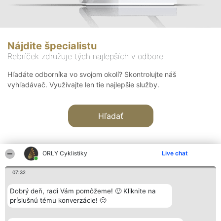
Nájdite špecialistu
Rebríček združuje tých najlepších v odbore
Hľadáte odborníka vo svojom okolí? Skontrolujte náš
vyhľadávač. Využívajte len tie najlepšie služby.
Hľadať
ORLY Cyklistiky
Live chat
07:32
Organizátor hodnotenia
Hodnotenie
Kontakt
Dobrý deň, radi Vám pomôžeme! 🙂 Kliknite na
Bright Side Solutions sp. z o.
Laureáti
Kontakt
príslušnú tému konverzácie! 🙂
o. sp. k.
Lista
ul. Ruska 22
wszystkich
Wrocław 50-079
Laureatów