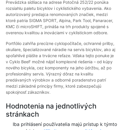
Prevádzka sídliaca na adrese Potočná 252/22 ponúka
rozsiahlu paletu bicyklov i cyklistického vybavenia. Ako
autorizovaný predajca renomovaných značiek, medzi
ktoré patria SIGMA SPORT, Alpina, Park Tool, Panaracer,
KMC či microSHIFT, prináša na trh produkty spojené s
overenou kvalitou a inováciami v cyklistickom odbore.
Portfólio zahŕňa precízne cyklopočítače, ochranné prilby,
okuliare, špecializované náradie na servis bicyklov, ako aj
spoľahlivé plášte a trvácne reťaze. Vďaka tejto ponuke je
v Cyklo BeeF možné nájsť komplexné riešenia – od kúpy
nového bicykla, cez komponenty na jeho údržbu, až po
profesionálny servis. Výrazný dôraz na kvalitu
predávaných výrobkov a odborné poradenstvo patrí
medzi základné princípy firmy, ktoré zabezpečujú
spokojnosť zákazníkov.
Hodnotenia na jednotlivých
stránkach
Iba prihlásení používatelia majú prístup k týmto