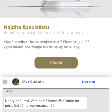
Nájdite špecialistu
Rebríček združuje tých najlepších v odbore
Hľadáte odborníka vo svojom okolí? Skontrolujte náš
vyhľadávač. Využívajte len tie najlepšie služby.
Hľadať
ORLY Cyklistiky
Live chat
04:01
Organizátor hodnotenia
Hodnotenie
Kontakt
Dobrý deň, radi Vám pomôžeme! 🙂 Kliknite na
Bright Side Solutions sp. z o.
Laureáti
Kontakt
príslušnú tému konverzácie! 🙂
o. sp. k.
Lista
ul. Ruska 22
wszystkich