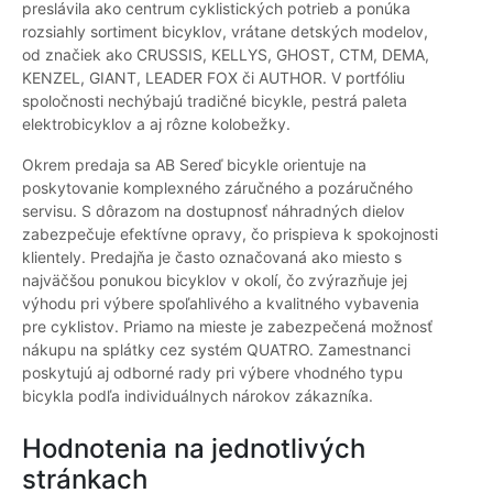
preslávila ako centrum cyklistických potrieb a ponúka
rozsiahly sortiment bicyklov, vrátane detských modelov,
od značiek ako CRUSSIS, KELLYS, GHOST, CTM, DEMA,
KENZEL, GIANT, LEADER FOX či AUTHOR. V portfóliu
spoločnosti nechýbajú tradičné bicykle, pestrá paleta
elektrobicyklov a aj rôzne kolobežky.
Okrem predaja sa AB Sereď bicykle orientuje na
poskytovanie komplexného záručného a pozáručného
servisu. S dôrazom na dostupnosť náhradných dielov
zabezpečuje efektívne opravy, čo prispieva k spokojnosti
klientely. Predajňa je často označovaná ako miesto s
najväčšou ponukou bicyklov v okolí, čo zvýrazňuje jej
výhodu pri výbere spoľahlivého a kvalitného vybavenia
pre cyklistov. Priamo na mieste je zabezpečená možnosť
nákupu na splátky cez systém QUATRO. Zamestnanci
poskytujú aj odborné rady pri výbere vhodného typu
bicykla podľa individuálnych nárokov zákazníka.
Hodnotenia na jednotlivých
stránkach