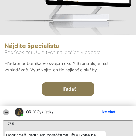
Nájdite špecialistu
Rebríček združuje tých najlepších v odbore
Hľadáte odborníka vo svojom okolí? Skontrolujte náš
vyhľadávač. Využívajte len tie najlepšie služby.
Hľadať
ORLY Cyklistiky
Live chat
07:51
Organizátor hodnotenia
Hodnotenie
Kontakt
Dobrý deň, radi Vám pomôžeme! 🙂 Kliknite na