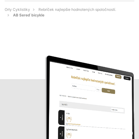
Orly Cyklistiky
Rebríček najlepšie hodnotených spoločností.
AB Sereď bicykle