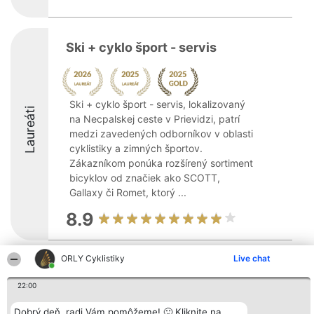
Ski + cyklo šport - servis
Ski + cyklo šport - servis, lokalizovaný
Laureáti
na Necpalskej ceste v Prievidzi, patrí
medzi zavedených odborníkov v oblasti
cyklistiky a zimných športov.
Zákazníkom ponúka rozšírený sortiment
bicyklov od značiek ako SCOTT,
Gallaxy či Romet, ktorý ...
8.9
ORLY Cyklistiky
Live chat
Organizátor hodnotenia
Hodnotenie
Kontakt
Bright Side Solutions sp. z o.
Laureáti
Kontakt
22:00
o. sp. k.
Lista
ul. Ruska 22
wszystkich
Wrocław 50-079
Laureatów
Dobrý deň, radi Vám pomôžeme! 🙂 Kliknite na