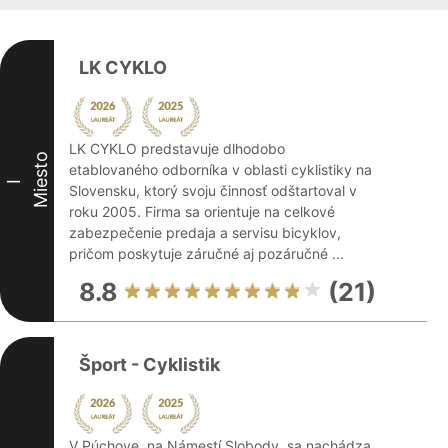
LK CYKLO
LK CYKLO predstavuje dlhodobo
Miesto
etablovaného odborníka v oblasti cyklistiky na
I
Slovensku, ktorý svoju činnosť odštartoval v
roku 2005. Firma sa orientuje na celkové
zabezpečenie predaja a servisu bicyklov,
pričom poskytuje záručné aj pozáručné ...
8.8
(21)
Šport - Cyklistik
V Púchove, na Námestí Slobody, sa nachádza