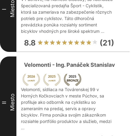
Miesto
špecializovaná predajňa Šport - Cyklistik,
I
ktorá sa zameriava na zabezpečenie rôznych
potrieb pre cyklistov. Táto dlhoročná
prevádzka ponúka rozsiahly sortiment
bicyklov vhodných pre široké spektrum ...
8.8
(21)
Velomonti - Ing. Panáček Stanislav
Velomonti, sídliaca na Továrenskej 99 v
Horných Kočkovciach v meste Púchov, sa
Miesto
profiluje ako odborník na cyklistiku so
II
zameraním na predaj, servis a opravy
bicyklov. Firma ponúka svojim zákazníkom
rozsiahle portfólio produktov a služieb, medzi
...